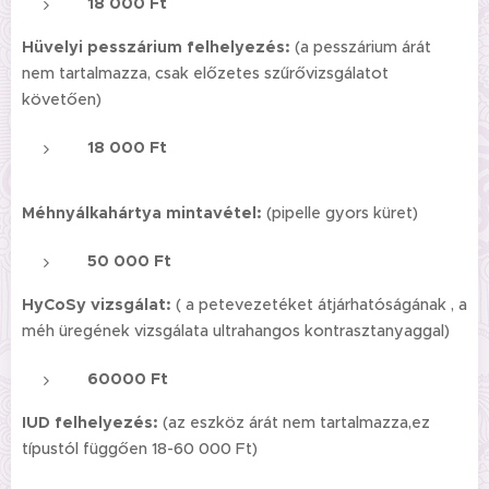
18 000 Ft
Hüvelyi pesszárium felhelyezés:
(a pesszárium árát
nem tartalmazza, csak előzetes szűrővizsgálatot
követően)
18 000 Ft
Méhnyálkahártya mintavétel:
(pipelle gyors küret)
50 000 Ft
HyCoSy vizsgálat:
( a petevezetéket átjárhatóságának , a
méh üregének vizsgálata ultrahangos kontrasztanyaggal)
60000 Ft
IUD felhelyezés:
(az eszköz árát nem tartalmazza,ez
típustól függően 18-60 000 Ft)