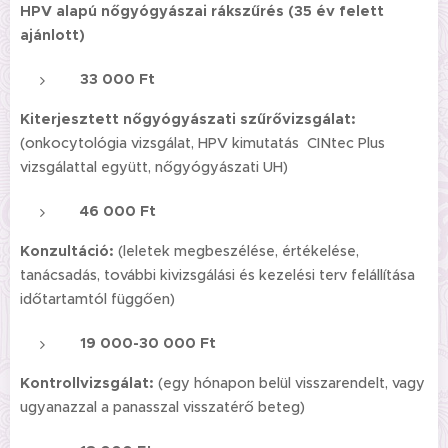
HPV alapú nőgyógyászai rákszűrés (35 év felett
ajánlott)
33 000 Ft
Kiterjesztett nőgyógyászati szűrővizsgálat:
(onkocytológia vizsgálat, HPV kimutatás CINtec Plus
vizsgálattal együtt, nőgyógyászati UH)
46 000 Ft
Konzultáció:
(leletek megbeszélése, értékelése,
tanácsadás, további kivizsgálási és kezelési terv felállítása
időtartamtól függően)
19 000-30 000 Ft
Kontrollvizsgálat:
(egy hónapon belül visszarendelt, vagy
ugyanazzal a panasszal visszatérő beteg)