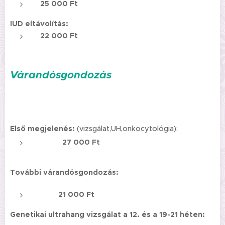
25 000 Ft
IUD eltávolítás:
22 000 Ft
Várandósgondozás
Első megjelenés:
(vizsgálat,UH,onkocytológia):
27 000 Ft
További várandósgondozás:
21 000 Ft
Genetikai ultrahang vizsgálat a 12. és a 19-21 héten: