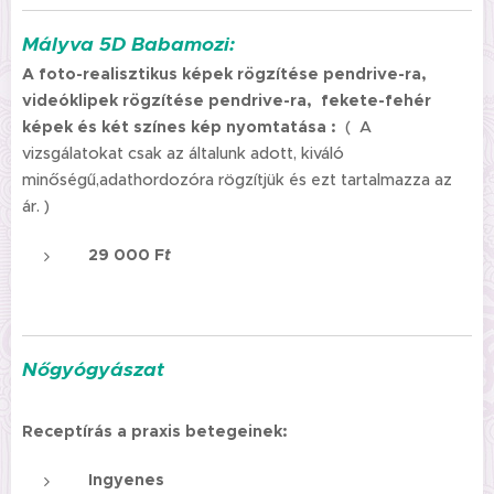
Mályva 5D Babamozi:
A foto-realisztikus képek rögzítése pendrive-ra,
videóklipek rögzítése pendrive-ra, fekete-fehér
képek és két színes kép nyomtatása :
( A
vizsgálatokat csak az általunk adott, kiváló
minőségű,adathordozóra rögzítjük és ezt tartalmazza az
ár. )
29 000 F
t
Nőgyógyászat
Receptírás a praxis betegeinek:
Ingyenes