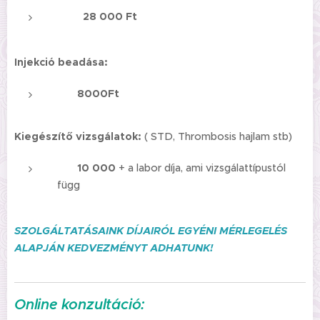
28 000 Ft
Injekció beadása:
8000Ft
Kiegészítő vizsgálatok:
(
STD, Thrombosis hajlam stb)
10 000
+ a labor díja, ami vizsgálattípustól
függ
SZOLGÁLTATÁSAINK DÍJAIRÓL EGYÉNI MÉRLEGELÉS
ALAPJÁN KEDVEZMÉNYT ADHATUNK!
Online konzultáció
: