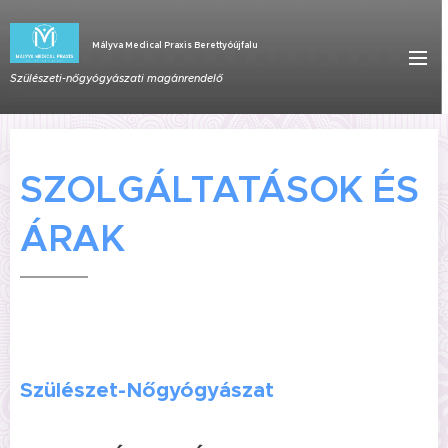
Mályva Medical Praxis Berettyóújfalu
Szülészeti-nőgyógyászati magánrendelő
SZOLGÁLTATÁSOK ÉS
ÁRAK
Szülészet-Nőgyógyászat