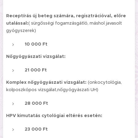
Receptírás új beteg számára, regisztrációval, előre
utalással:
( sürgősségi fogamzásgátló, máshol javasolt
gyógyszerek)
10 000 Ft
Nőgyógyászati vizsgálat:
21
000 Ft
Komplex nőgyógyászati vizsgálat:
(onkocytológia,
kolposzkópos vizsgálat,nőgyógyászati UH)
28 000 Ft
HPV kimutatás cytológiai eltérés esetén:
23 000 Ft