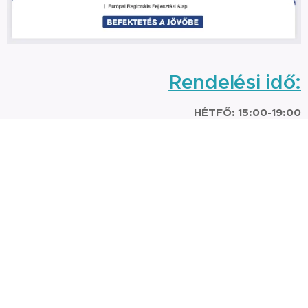
Rendelési idő:
HÉTFŐ: 15:00-19:00
KEDD: 9:00-12:00
sürgős esetben soron kívül
36 30 881 7773 vagy +36 30 9284770
Telefon: +
Előzetes bejelentkezés szükséges!