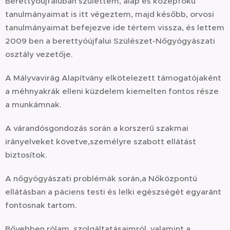
Berettyóújfaluban születtem, alap és középfokú
tanulmányaimat is itt végeztem, majd később, orvosi
tanulmányaimat befejezve ide tértem vissza, és lettem
2009 ben a berettyóújfalui Szülészet-Nőgyógyászati
osztály vezetője.
A Mályvavirág Alapítvány elkötelezett támogatójaként
a méhnyakrák elleni küzdelem kiemelten fontos része
a munkámnak.
A várandósgondozás során a korszerű szakmai
irányelveket követve,személyre szabott ellátást
biztosítok.
A nőgyógyászati problémák során,a Nőközpontú
ellátásban a páciens testi és lelki egészségét egyaránt
fontosnak tartom.
Bővebben rólam, szolgáltatásaimról, valamint a