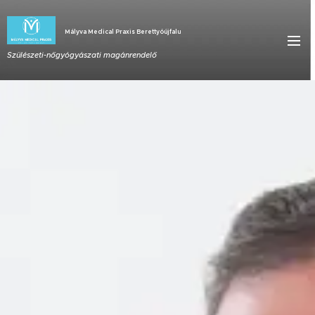
Mályva Medical Praxis Berettyóújfalu
Szülészeti-nőgyógyászati magánrendelő